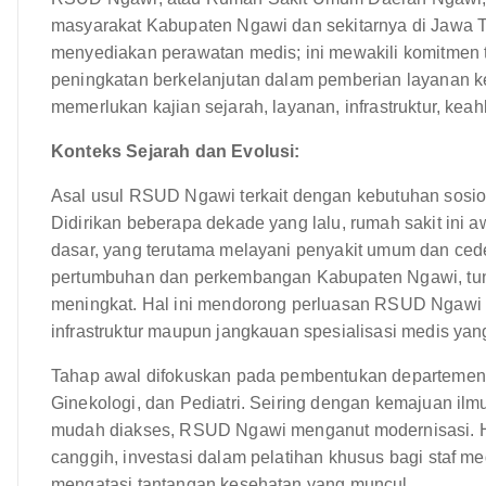
masyarakat Kabupaten Ngawi dan sekitarnya di Jawa Ti
menyediakan perawatan medis; ini mewakili komitmen t
peningkatan berkelanjutan dalam pemberian layanan
memerlukan kajian sejarah, layanan, infrastruktur, kea
Konteks Sejarah dan Evolusi:
Asal usul RSUD Ngawi terkait dengan kebutuhan sosio-
Didirikan beberapa dekade yang lalu, rumah sakit ini 
dasar, yang terutama melayani penyakit umum dan cede
pertumbuhan dan perkembangan Kabupaten Ngawi, tunt
meningkat. Hal ini mendorong perluasan RSUD Ngawi s
infrastruktur maupun jangkauan spesialisasi medis yan
Tahap awal difokuskan pada pembentukan departemen in
Ginekologi, dan Pediatri. Seiring dengan kemajuan il
mudah diakses, RSUD Ngawi menganut modernisasi. Ha
canggih, investasi dalam pelatihan khusus bagi staf 
mengatasi tantangan kesehatan yang muncul.