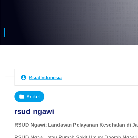
RsudIndonesia
Artikel
rsud ngawi
RSUD Ngawi: Landasan Pelayanan Kesehatan di Ja
RSUD Ngawi, atau Rumah Sakit Umum Daerah Ngawi, ber