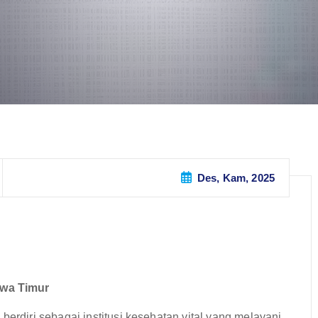
Des, Kam, 2025
wa Timur
diri sebagai institusi kesehatan vital yang melayani