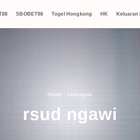
T88
SBOBET88
Togel Hongkong
HK
Keluaran
Home
rsud ngawi
rsud ngawi