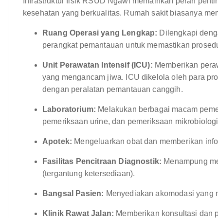
Infrastruktur fisik RSUD Ngawi memainkan peran pe
kesehatan yang berkualitas. Rumah sakit biasanya memi
Ruang Operasi yang Lengkap:
Dilengkapi deng
perangkat pemantauan untuk memastikan prosedu
Unit Perawatan Intensif (ICU):
Memberikan perawa
yang mengancam jiwa. ICU dikelola oleh para prof
dengan peralatan pemantauan canggih.
Laboratorium:
Melakukan berbagai macam pemerik
pemeriksaan urine, dan pemeriksaan mikrobiologi
Apotek:
Mengeluarkan obat dan memberikan info
Fasilitas Pencitraan Diagnostik:
Menampung mesi
(tergantung ketersediaan).
Bangsal Pasien:
Menyediakan akomodasi yang n
Klinik Rawat Jalan:
Memberikan konsultasi dan p