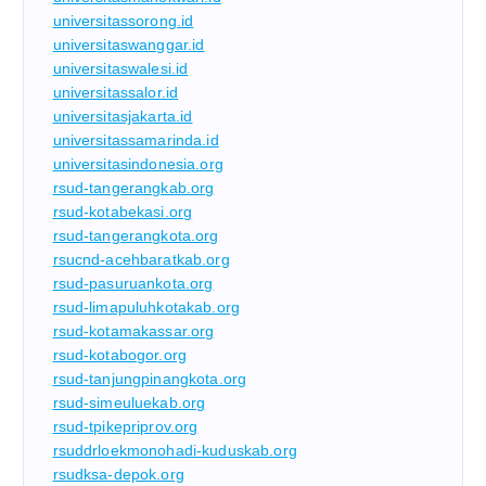
universitassorong.id
universitaswanggar.id
universitaswalesi.id
universitassalor.id
universitasjakarta.id
universitassamarinda.id
universitasindonesia.org
rsud-tangerangkab.org
rsud-kotabekasi.org
rsud-tangerangkota.org
rsucnd-acehbaratkab.org
rsud-pasuruankota.org
rsud-limapuluhkotakab.org
rsud-kotamakassar.org
rsud-kotabogor.org
rsud-tanjungpinangkota.org
rsud-simeuluekab.org
rsud-tpikepriprov.org
rsuddrloekmonohadi-kuduskab.org
rsudksa-depok.org