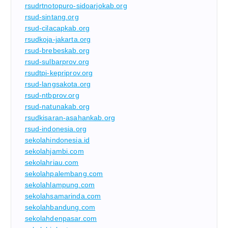
rsudrtnotopuro-sidoarjokab.org
rsud-sintang.org
rsud-cilacapkab.org
rsudkoja-jakarta.org
rsud-brebeskab.org
rsud-sulbarprov.org
rsudtpi-kepriprov.org
rsud-langsakota.org
rsud-ntbprov.org
rsud-natunakab.org
rsudkisaran-asahankab.org
rsud-indonesia.org
sekolahindonesia.id
sekolahjambi.com
sekolahriau.com
sekolahpalembang.com
sekolahlampung.com
sekolahsamarinda.com
sekolahbandung.com
sekolahdenpasar.com