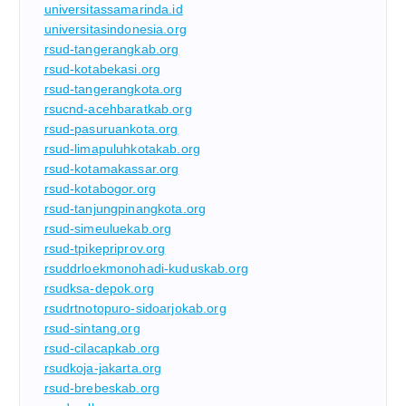
universitassamarinda.id
universitasindonesia.org
rsud-tangerangkab.org
rsud-kotabekasi.org
rsud-tangerangkota.org
rsucnd-acehbaratkab.org
rsud-pasuruankota.org
rsud-limapuluhkotakab.org
rsud-kotamakassar.org
rsud-kotabogor.org
rsud-tanjungpinangkota.org
rsud-simeuluekab.org
rsud-tpikepriprov.org
rsuddrloekmonohadi-kuduskab.org
rsudksa-depok.org
rsudrtnotopuro-sidoarjokab.org
rsud-sintang.org
rsud-cilacapkab.org
rsudkoja-jakarta.org
rsud-brebeskab.org