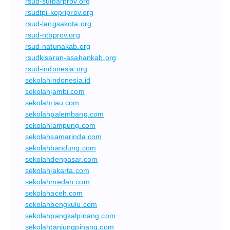
rsud-sulbarprov.org
rsudtpi-kepriprov.org
rsud-langsakota.org
rsud-ntbprov.org
rsud-natunakab.org
rsudkisaran-asahankab.org
rsud-indonesia.org
sekolahindonesia.id
sekolahjambi.com
sekolahriau.com
sekolahpalembang.com
sekolahlampung.com
sekolahsamarinda.com
sekolahbandung.com
sekolahdenpasar.com
sekolahjakarta.com
sekolahmedan.com
sekolahaceh.com
sekolahbengkulu.com
sekolahpangkalpinang.com
sekolahtanjungpinang.com