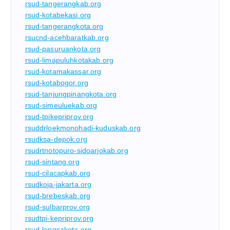
rsud-tangerangkab.org
rsud-kotabekasi.org
rsud-tangerangkota.org
rsucnd-acehbaratkab.org
rsud-pasuruankota.org
rsud-limapuluhkotakab.org
rsud-kotamakassar.org
rsud-kotabogor.org
rsud-tanjungpinangkota.org
rsud-simeuluekab.org
rsud-tpikepriprov.org
rsuddrloekmonohadi-kuduskab.org
rsudksa-depok.org
rsudrtnotopuro-sidoarjokab.org
rsud-sintang.org
rsud-cilacapkab.org
rsudkoja-jakarta.org
rsud-brebeskab.org
rsud-sulbarprov.org
rsudtpi-kepriprov.org
rsud-langsakota.org