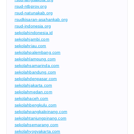
rsud-ntbprov.org
rsud-natunakab.org
rsudkisaran-asahankab.org
rsud-indonesia.org
sekolahindonesia.id
sekolahjambi.com
sekolahriau.com
sekolahpalembang.com
sekolahlampung.com
sekolahsamarinda.com
sekolahbandung.com
sekolahdenpasar.com
sekolahjakarta.com
sekolahmedan.com
sekolahaceh.com
sekolahbengkulu.com
sekolahpangkalpinang.com
sekolahtanjungpinang.com
sekolahsemarang.com
sekolahyogyakarta.com