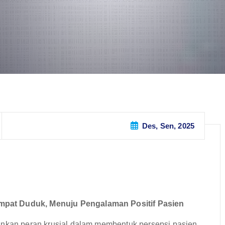
Des, Sen, 2025
mpat Duduk, Menuju Pengalaman Positif Pasien
inkan peran krusial dalam membentuk persepsi pasien