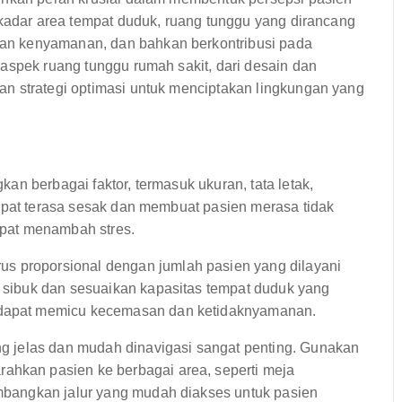
ekadar area tempat duduk, ruang tunggu yang dirancang
an kenyamanan, dan bahkan berkontribusi pada
aspek ruang tunggu rumah sakit, dari desain dan
n strategi optimasi untuk menciptakan lingkungan yang
an berbagai faktor, termasuk ukuran, tata letak,
dapat terasa sesak dan membuat pasien merasa tidak
pat menambah stres.
us proporsional dengan jumlah pasien yang dilayani
m sibuk dan sesuaikan kapasitas tempat duduk yang
g dapat memicu kecemasan dan ketidaknyamanan.
ng jelas dan mudah dinavigasi sangat penting. Gunakan
ahkan pasien ke berbagai area, seperti meja
timbangkan jalur yang mudah diakses untuk pasien