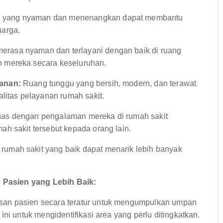
 yang nyaman dan menenangkan dapat membantu
uarga.
erasa nyaman dan terlayani dengan baik di ruang
 mereka secara keseluruhan.
yanan:
Ruang tunggu yang bersih, modern, dan terawat
litas pelayanan rumah sakit.
as dengan pengalaman mereka di rumah sakit
h sakit tersebut kepada orang lain.
rumah sakit yang baik dapat menarik lebih banyak
 Pasien yang Lebih Baik:
san pasien secara teratur untuk mengumpulkan umpan
ni untuk mengidentifikasi area yang perlu ditingkatkan.