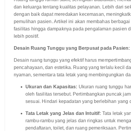
dan keluarga tentang kualitas pelayanan. Lebih dari s
dengan baik dapat meredakan kecemasan, meningkatk
pemulihan pasien. Artikel ini akan membahas berbagai 
fasilitas hingga dampaknya pada pengalaman pasien da
lebih positif.
Desain Ruang Tunggu yang Berpusat pada Pasien:
Desain ruang tunggu yang efektif harus mempertimbangk
pencahayaan, dan estetika. Ruang yang terlalu kecil 
nyaman, sementara tata letak yang membingungkan da
Ukuran dan Kapasitas:
Ukuran ruang tunggu har
oleh fasilitas tersebut. Pertimbangkan puncak ja
sesuai. Hindari kepadatan yang berlebihan yan
Tata Letak yang Jelas dan Intuitif:
Tata letak ya
rambu-rambu yang jelas dan ringkas untuk mengar
pendaftaran, toilet, dan ruang pemeriksaan. Per