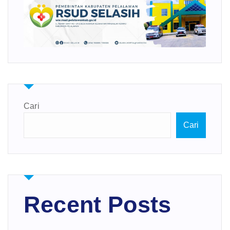
Cari
Cari
Recent Posts