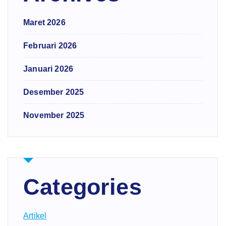
Maret 2026
Februari 2026
Januari 2026
Desember 2025
November 2025
Categories
Artikel