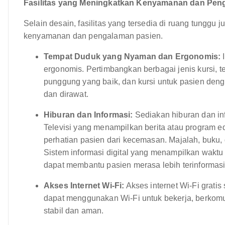
Fasilitas yang Meningkatkan Kenyamanan dan Pen
Selain desain, fasilitas yang tersedia di ruang tungg
kenyamanan dan pengalaman pasien.
Tempat Duduk yang Nyaman dan Ergonomis:
I
ergonomis. Pertimbangkan berbagai jenis kursi, 
punggung yang baik, dan kursi untuk pasien den
dan dirawat.
Hiburan dan Informasi:
Sediakan hiburan dan in
Televisi yang menampilkan berita atau program
perhatian pasien dari kecemasan. Majalah, buku, 
Sistem informasi digital yang menampilkan waktu 
dapat membantu pasien merasa lebih terinformasi 
Akses Internet Wi-Fi:
Akses internet Wi-Fi gratis 
dapat menggunakan Wi-Fi untuk bekerja, berkomuni
stabil dan aman.