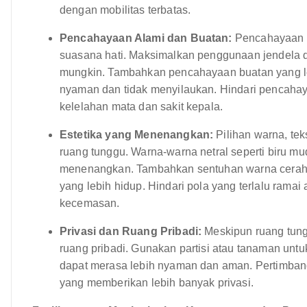
dengan mobilitas terbatas.
Pencahayaan Alami dan Buatan:
Pencahayaan a
suasana hati. Maksimalkan penggunaan jendela 
mungkin. Tambahkan pencahayaan buatan yang l
nyaman dan tidak menyilaukan. Hindari pencahay
kelelahan mata dan sakit kepala.
Estetika yang Menenangkan:
Pilihan warna, te
ruang tunggu. Warna-warna netral seperti biru m
menenangkan. Tambahkan sentuhan warna cerah 
yang lebih hidup. Hindari pola yang terlalu rama
kecemasan.
Privasi dan Ruang Pribadi:
Meskipun ruang tungg
ruang pribadi. Gunakan partisi atau tanaman untu
dapat merasa lebih nyaman dan aman. Pertimbang
yang memberikan lebih banyak privasi.