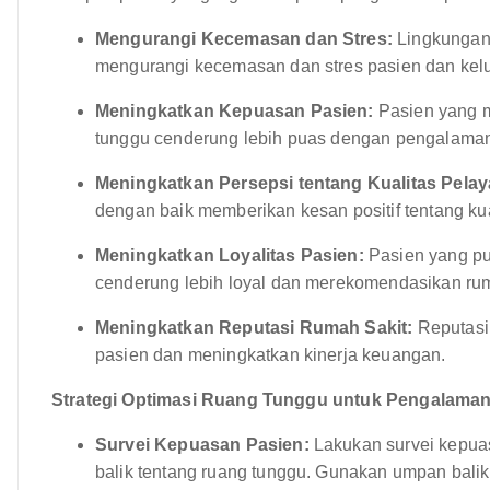
Mengurangi Kecemasan dan Stres:
Lingkungan
mengurangi kecemasan dan stres pasien dan kel
Meningkatkan Kepuasan Pasien:
Pasien yang m
tunggu cenderung lebih puas dengan pengalaman
Meningkatkan Persepsi tentang Kualitas Pela
dengan baik memberikan kesan positif tentang kua
Meningkatkan Loyalitas Pasien:
Pasien yang pu
cenderung lebih loyal dan merekomendasikan ruma
Meningkatkan Reputasi Rumah Sakit:
Reputasi 
pasien dan meningkatkan kinerja keuangan.
Strategi Optimasi Ruang Tunggu untuk Pengalaman
Survei Kepuasan Pasien:
Lakukan survei kepua
balik tentang ruang tunggu. Gunakan umpan balik i