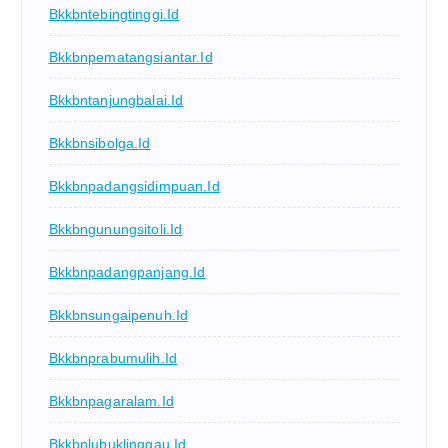
Bkkbntebingtinggi.id
Bkkbnpematangsiantar.id
Bkkbntanjungbalai.id
Bkkbnsibolga.id
Bkkbnpadangsidimpuan.id
Bkkbngunungsitoli.id
Bkkbnpadangpanjang.id
Bkkbnsungaipenuh.id
Bkkbnprabumulih.id
Bkkbnpagaralam.id
Bkkbnlubuklinggau.id