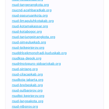
rsud-tangerangkota.org
rsucnd-acehbaratkab.org
rsud-pasuruankota.org
rsud-limapuluhkotakab.org
rsud-kotamakassar.org
rsud-kotabogor.org
rsud-tanjungpinangkota.org
rsud-simeuluekab.org
rsud-tpikepriprov.org
rsuddrloekmonohadi-kuduskab.org
rsudksa-depok.org
rsudrtnotopuro-sidoarjokab.org
rsud-sintang.org
rsud-cilacapkab.org
rsudkoja-jakarta.org
rsud-brebeskab.org
rsud-sulbarprov.org
rsudtpi-kepriprov.org
rsud-langsakota.org
rsud-ntbprov.org