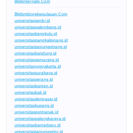
Bkkbnternate.com
Bkkbntidorekepulauan.com
universitasjambi.id
universitaspalembang.id
universitasbengkulu.id
universitaspangkalpinang.id
universitastanjungpinang.id
universitasbandung.id
universitassemarang.id
universitasyogyakarta.id
universitassurabaya.id
universitasserang.id
universitasbanten.id
universitasbali.id
universitasdenpasar.id
universitaskupang.id
universitaspontianak.id
universitaspalangkaraya.id
universitasbanjarbaru.id
universitastanjungselor.id