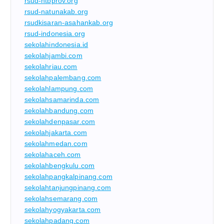
rsud-ntbprov.org
rsud-natunakab.org
rsudkisaran-asahankab.org
rsud-indonesia.org
sekolahindonesia.id
sekolahjambi.com
sekolahriau.com
sekolahpalembang.com
sekolahlampung.com
sekolahsamarinda.com
sekolahbandung.com
sekolahdenpasar.com
sekolahjakarta.com
sekolahmedan.com
sekolahaceh.com
sekolahbengkulu.com
sekolahpangkalpinang.com
sekolahtanjungpinang.com
sekolahsemarang.com
sekolahyogyakarta.com
sekolahpadang.com