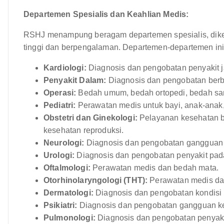
Departemen Spesialis dan Keahlian Medis:
RSHJ menampung beragam departemen spesialis, dikelol
tinggi dan berpengalaman. Departemen-departemen ini 
Kardiologi:
Diagnosis dan pengobatan penyakit j
Penyakit Dalam:
Diagnosis dan pengobatan berb
Operasi:
Bedah umum, bedah ortopedi, bedah sara
Pediatri:
Perawatan medis untuk bayi, anak-anak,
Obstetri dan Ginekologi:
Pelayanan kesehatan ba
kesehatan reproduksi.
Neurologi:
Diagnosis dan pengobatan gangguan 
Urologi:
Diagnosis dan pengobatan penyakit pada 
Oftalmologi:
Perawatan medis dan bedah mata.
Otorhinolaryngologi (THT):
Perawatan medis dan
Dermatologi:
Diagnosis dan pengobatan kondisi k
Psikiatri:
Diagnosis dan pengobatan gangguan ke
Pulmonologi:
Diagnosis dan pengobatan penyaki