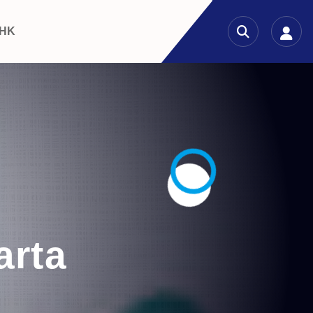
 HK
arta