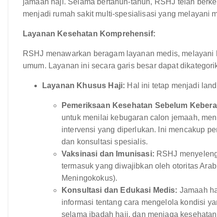
jamaah haji. Selama bertahun-tahun, RSHJ telah berkem
menjadi rumah sakit multi-spesialisasi yang melayani 
Layanan Kesehatan Komprehensif:
RSHJ menawarkan beragam layanan medis, melayani 
umum. Layanan ini secara garis besar dapat dikategori
Layanan Khusus Haji:
Hal ini tetap menjadi lan
Pemeriksaan Kesehatan Sebelum Kebera
untuk menilai kebugaran calon jemaah, meng
intervensi yang diperlukan. Ini mencakup p
dan konsultasi spesialis.
Vaksinasi dan Imunisasi:
RSHJ menyelengg
termasuk yang diwajibkan oleh otoritas Arab
Meningokokus).
Konsultasi dan Edukasi Medis:
Jamaah haj
informasi tentang cara mengelola kondisi
selama ibadah haji, dan menjaga kesehatan