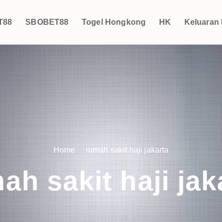
T88
SBOBET88
Togel Hongkong
HK
Keluaran
Home
rumah sakit haji jakarta
ah sakit haji jak