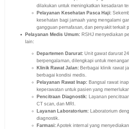
dilakukan untuk meningkatkan kesadaran te
Pelayanan Kesehatan Pasca Haji:
Sekemba
kesehatan bagi jamaah yang mengalami gang
gangguan pernafasan, dan penyakit terkait p
Pelayanan Medis Umum:
RSHJ menyediakan pel
lain:
Departemen Darurat:
Unit gawat darurat 24
berpengalaman, dilengkapi untuk menangani
Klinik Rawat Jalan:
Berbagai klinik rawat 
berbagai kondisi medis.
Pelayanan Rawat Inap:
Bangsal rawat ina
keperawatan untuk pasien yang memerlukan
Pencitraan Diagnostik:
Layanan pencitraan
CT scan, dan MRI.
Layanan Laboratorium:
Laboratorium deng
diagnostik.
Farmasi:
Apotek internal yang menyediakan