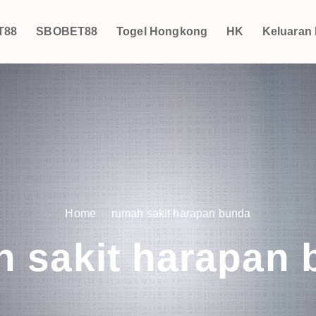
T88
SBOBET88
Togel Hongkong
HK
Keluaran
Home
rumah sakit harapan bunda
 sakit harapan