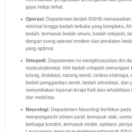
gaya hidup sehat.
Operasi:
Departemen bedah RSHB menawarkan ber
minimal hingga bedah terbuka yang kompleks. Ahl
bedah, termasuk bedah umum, bedah ortopedi, bed
dengan ruang operasi modern dan peralatan beda
yang optimal.
Ortopedi:
Departemen ini mengkhususkan diri dala
muskuloskeletal. Ahli bedah ortopedi menangani
tulang, dislokasi, radang sendi, cedera olahraga
bedah penggantian sendi, bedah artroskopi, dan 
menyediakan layanan terapi fisik dan rehabilita
dan mobilitas.
Neurologi:
Departemen Neurologi berfokus pada
mempengaruhi sistem saraf, termasuk otak, sumsu
berbagai kondisi, termasuk stroke, epilepsi, penyak
Layanannya mencakup elektroensefalografi (EEG), 