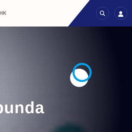
 HK
 bunda