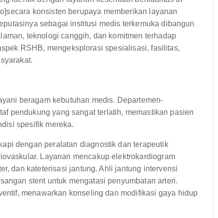
 Rebo]secara konsisten berupaya memberikan layanan
putasinya sebagai institusi medis terkemuka dibangun
alaman, teknologi canggih, dan komitmen terhadap
aspek RSHB, mengeksplorasi spesialisasi, fasilitas,
asyarakat.
yani beragam kebutuhan medis. Departemen-
 staf pendukung yang sangat terlatih, memastikan pasien
isi spesifik mereka.
pi dengan peralatan diagnostik dan terapeutik
diovaskular. Layanan mencakup elektrokardiogram
, dan kateterisasi jantung. Ahli jantung intervensi
sangan stent untuk mengatasi penyumbatan arteri.
eventif, menawarkan konseling dan modifikasi gaya hidup