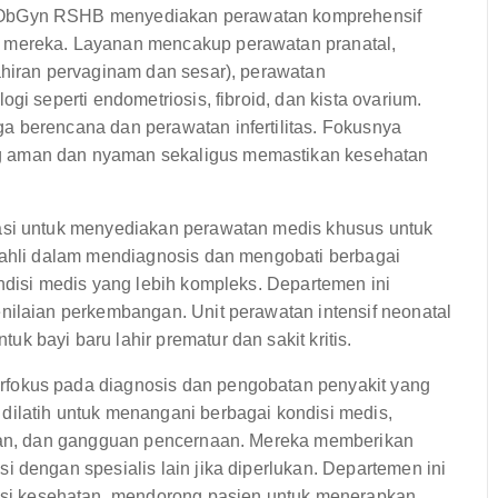
bGyn RSHB menyediakan perawatan komprehensif
 mereka. Layanan mencakup perawatan pranatal,
ahiran pervaginam dan sesar), perawatan
gi seperti endometriosis, fibroid, dan kista ovarium.
a berencana dan perawatan infertilitas. Fokusnya
 aman dan nyaman sekaligus memastikan kesehatan
si untuk menyediakan perawatan medis khusus untuk
 ahli dalam mendiagnosis dan mengobati berbagai
ndisi medis yang lebih kompleks. Departemen ini
nilaian perkembangan. Unit perawatan intensif neonatal
 bayi baru lahir prematur dan sakit kritis.
fokus pada diagnosis dan pengobatan penyakit yang
ilatih untuk menangani berbagai kondisi medis,
asan, dan gangguan pencernaan. Mereka memberikan
 dengan spesialis lain jika diperlukan. Departemen ini
i kesehatan, mendorong pasien untuk menerapkan