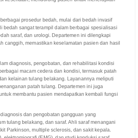
bagai prosedur bedah, mulai dari bedah invasif
i bedah sangat terampil dalam berbagai spesialisasi
ah saraf, dan urologi. Departemen ini dilengkapi
h canggih, memastikan keselamatan pasien dan hasil
m diagnosis, pengobatan, dan rehabilitasi kondisi
 berbagai macam cedera dan kondisi, termasuk patah
, dan kelainan tulang belakang. Layanannya meliputi
penanganan patah tulang. Departemen ini juga
si untuk membantu pasien mendapatkan kembali fungsi
 diagnosis dan pengobatan gangguan yang
m tulang belakang, dan saraf. Ahli saraf menangani
it Parkinson, multiple sclerosis, dan sakit kepala.
elektromiografi (EMG), dan studi konduksi saraf.