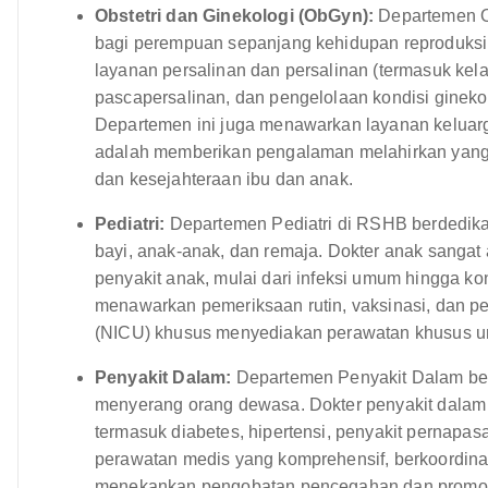
Obstetri dan Ginekologi (ObGyn):
Departemen O
bagi perempuan sepanjang kehidupan reproduksi
layanan persalinan dan persalinan (termasuk kel
pascapersalinan, dan pengelolaan kondisi ginekolo
Departemen ini juga menawarkan layanan keluarg
adalah memberikan pengalaman melahirkan yang
dan kesejahteraan ibu dan anak.
Pediatri:
Departemen Pediatri di RSHB berdedika
bayi, anak-anak, dan remaja. Dokter anak sangat
penyakit anak, mulai dari infeksi umum hingga ko
menawarkan pemeriksaan rutin, vaksinasi, dan pe
(NICU) khusus menyediakan perawatan khusus untuk
Penyakit Dalam:
Departemen Penyakit Dalam ber
menyerang orang dewasa. Dokter penyakit dalam d
termasuk diabetes, hipertensi, penyakit pernap
perawatan medis yang komprehensif, berkoordinasi
menekankan pengobatan pencegahan dan promos