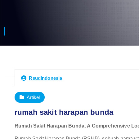
RsudIndonesia
Artikel
rumah sakit harapan bunda
Rumah Sakit Harapan Bunda: A Comprehensive Look
Rumah Sakit Harapan Bunda (RSHB), sebuah nama yang