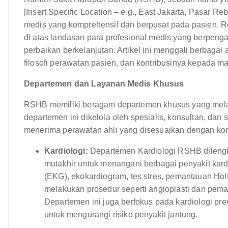
[Insert Specific Location – e.g., East Jakarta, Pasar
medis yang komprehensif dan berpusat pada pasien. Re
di atas landasan para profesional medis yang berpeng
perbaikan berkelanjutan. Artikel ini menggali berbagai 
filosofi perawatan pasien, dan kontribusinya kepada m
Departemen dan Layanan Medis Khusus
RSHB memiliki beragam departemen khusus yang mela
departemen ini dikelola oleh spesialis, konsultan, dan
menerima perawatan ahli yang disesuaikan dengan kond
Kardiologi:
Departemen Kardiologi RSHB dilengka
mutakhir untuk menangani berbagai penyakit kar
(EKG), ekokardiogram, tes stres, pemantauan Holter
melakukan prosedur seperti angioplasti dan pema
Departemen ini juga berfokus pada kardiologi pr
untuk mengurangi risiko penyakit jantung.