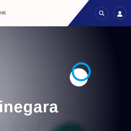
 HK
tinegara