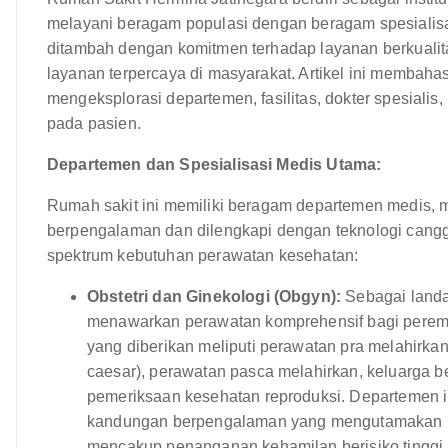
melayani beragam populasi dengan beragam spesialisas
ditambah dengan komitmen terhadap layanan berkualit
layanan terpercaya di masyarakat. Artikel ini membaha
mengeksplorasi departemen, fasilitas, dokter spesiali
pada pasien.
Departemen dan Spesialisasi Medis Utama:
Rumah sakit ini memiliki beragam departemen medis, m
berpengalaman dan dilengkapi dengan teknologi cang
spektrum kebutuhan perawatan kesehatan:
Obstetri dan Ginekologi (Obgyn):
Sebagai landa
menawarkan perawatan komprehensif bagi perem
yang diberikan meliputi perawatan pra melahirkan
caesar), perawatan pasca melahirkan, keluarga b
pemeriksaan kesehatan reproduksi. Departemen in
kandungan berpengalaman yang mengutamakan k
mencakup penanganan kehamilan berisiko tinggi, p