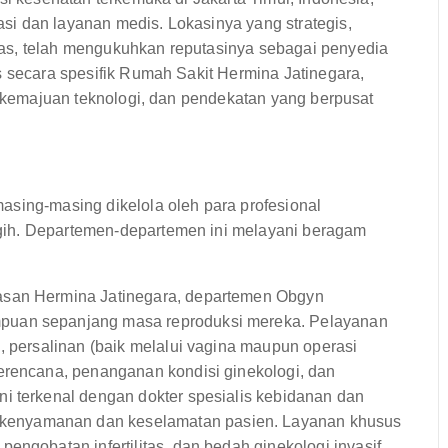
i dan layanan medis. Lokasinya yang strategis,
as, telah mengukuhkan reputasinya sebagai penyedia
s secara spesifik Rumah Sakit Hermina Jatinegara,
s, kemajuan teknologi, dan pendekatan yang berpusat
asing-masing dikelola oleh para profesional
gih. Departemen-departemen ini melayani beragam
san Hermina Jatinegara, departemen Obgyn
puan sepanjang masa reproduksi mereka. Pelayanan
, persalinan (baik melalui vagina maupun operasi
erencana, penanganan kondisi ginekologi, dan
i terkenal dengan dokter spesialis kebidanan dan
enyamanan dan keselamatan pasien. Layanan khusus
engobatan infertilitas, dan bedah ginekologi invasif