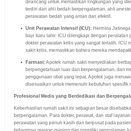
dirancang untuk memastikan lingkungan yang ster
terdiri dari ahli bedah berpengalaman, ahli anes
perawatan bedah yang aman dan efektif.
Unit Perawatan Intensif (ICU):
Hermina Jatinegar
bayi baru lahir. ICU dilengkapi dengan peralata
dokter perawatan kritis yang sangat terlatih. IC
sakit kritis, memastikan bahwa mereka mendapatk
Farmasi:
Apotek rumah sakit menyediakan berbag
berpengetahuan luas dan berpengalaman, dan me
penggunaan obat yang tepat. Apotek juga menaw
disesuaikan untuk memenuhi kebutuhan spesifik 
Profesional Medis yang Berdedikasi dan Berpenga
Keberhasilan rumah sakit ini sebagian besar disebabka
berpengalaman. Para dokter, perawat, dan staf layan
perawatan yang penuh kasih dan berpusat pada pasien. 
bidangnya masing-masing dan memiliki pengalaman lu