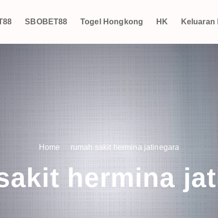
T88
SBOBET88
Togel Hongkong
HK
Keluaran
Home
rumah sakit hermina jatinegara
akit hermina ja