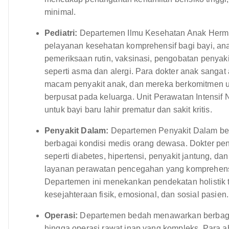
minimal.
Pediatri:
Departemen Ilmu Kesehatan Anak Hermi
pelayanan kesehatan komprehensif bagi bayi, an
pemeriksaan rutin, vaksinasi, pengobatan penyak
seperti asma dan alergi. Para dokter anak sanga
macam penyakit anak, dan mereka berkomitmen 
berpusat pada keluarga. Unit Perawatan Intensi
untuk bayi baru lahir prematur dan sakit kritis.
Penyakit Dalam:
Departemen Penyakit Dalam ber
berbagai kondisi medis orang dewasa. Dokter pen
seperti diabetes, hipertensi, penyakit jantung, 
layanan perawatan pencegahan yang komprehensi
Departemen ini menekankan pendekatan holistik
kesejahteraan fisik, emosional, dan sosial pasien.
Operasi:
Departemen bedah menawarkan berbagai p
hingga operasi rawat inap yang kompleks. Para a