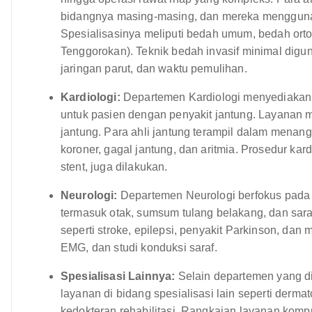
bidangnya masing-masing, dan mereka menggunak
Spesialisasinya meliputi bedah umum, bedah orto
Tenggorokan). Teknik bedah invasif minimal digu
jaringan parut, dan waktu pemulihan.
Kardiologi:
Departemen Kardiologi menyediakan 
untuk pasien dengan penyakit jantung. Layanan me
jantung. Para ahli jantung terampil dalam menanga
koroner, gagal jantung, dan aritmia. Prosedur kar
stent, juga dilakukan.
Neurologi:
Departemen Neurologi berfokus pada 
termasuk otak, sumsum tulang belakang, dan saraf
seperti stroke, epilepsi, penyakit Parkinson, dan 
EMG, dan studi konduksi saraf.
Spesialisasi Lainnya:
Selain departemen yang di
layanan di bidang spesialisasi lain seperti dermato
kedokteran rehabilitasi. Rangkaian layanan komp