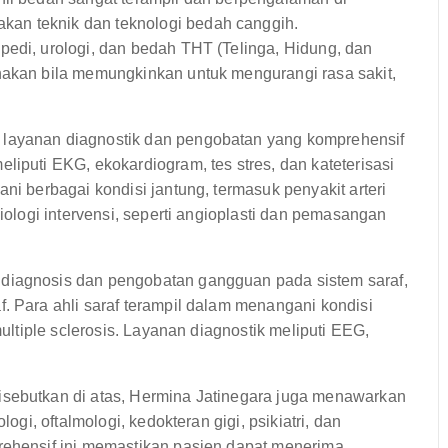
an teknik dan teknologi bedah canggih.
pedi, urologi, dan bedah THT (Telinga, Hidung, dan
nakan bila memungkinkan untuk mengurangi rasa sakit,
layanan diagnostik dan pengobatan yang komprehensif
liputi EKG, ekokardiogram, tes stres, dan kateterisasi
ni berbagai kondisi jantung, termasuk penyakit arteri
diologi intervensi, seperti angioplasti dan pemasangan
diagnosis dan pengobatan gangguan pada sistem saraf,
. Para ahli saraf terampil dalam menangani kondisi
multiple sclerosis. Layanan diagnostik meliputi EEG,
sebutkan di atas, Hermina Jatinegara juga menawarkan
logi, oftalmologi, kedokteran gigi, psikiatri, dan
rehensif ini memastikan pasien dapat menerima