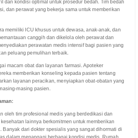
il dan kondisi optimal untuk prosedur bedah. Tim bedah
tesi, dan perawat yang bekerja sama untuk memberikan
a memiliki ICU khusus untuk dewasa, anak-anak, dan
n pemantauan canggih dan dikelola oleh perawat dan
U menyediakan perawatan medis intensif bagi pasien yang
an peluang pemulihan terbaik.
ai macam obat dan layanan farmasi. Apoteker
reka memberikan konseling kepada pasien tentang
arkan layanan peracikan, menyiapkan obat-obatan yang
masing-masing pasien.
laman:
n oleh tim profesional medis yang berdedikasi dan
an kesehatan lainnya berkomitmen untuk memberikan
Banyak dari dokter spesialis yang sangat dihormati di
as dalam menangani berbagai kondisi medis. Rumah