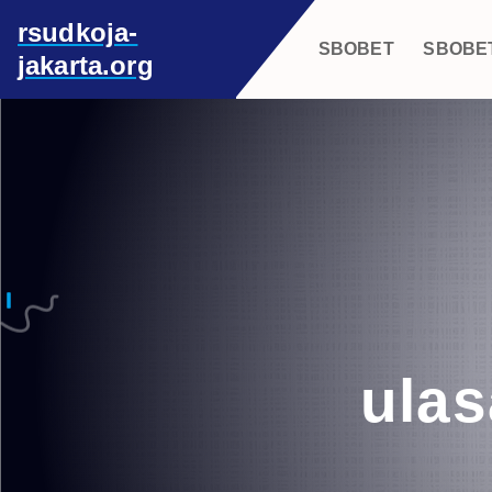
S
rsudkoja-
k
SBOBET
SBOBE
jakarta.org
i
p
t
o
c
o
n
t
e
n
t
ulas