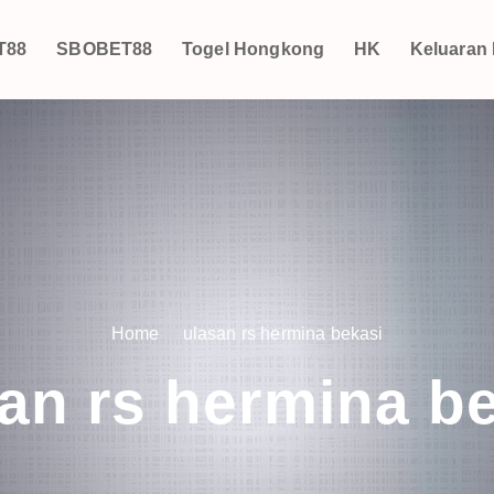
T88
SBOBET88
Togel Hongkong
HK
Keluaran
Home
ulasan rs hermina bekasi
an rs hermina b