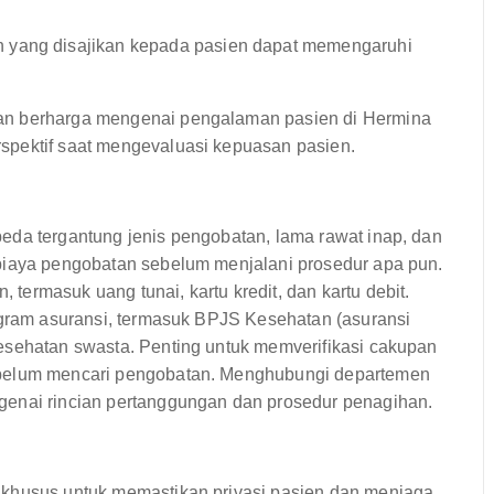
n yang disajikan kepada pasien dapat memengaruhi
an berharga mengenai pengalaman pasien di Hermina
spektif saat mengevaluasi kepuasan pasien.
eda tergantung jenis pengobatan, lama rawat inap, dan
 biaya pengobatan sebelum menjalani prosedur apa pun.
ermasuk uang tunai, kartu kredit, dan kartu debit.
rogram asuransi, termasuk BPJS Kesehatan (asuransi
esehatan swasta. Penting untuk memverifikasi cakupan
ebelum mencari pengobatan. Menghubungi departemen
genai rincian pertanggungan dan prosedur penagihan.
 khusus untuk memastikan privasi pasien dan menjaga