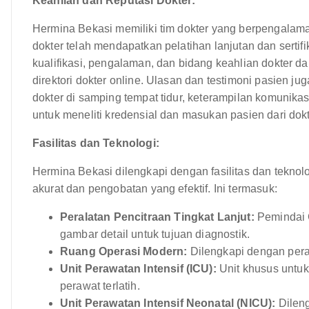
Keahlian dan Reputasi Dokter:
Hermina Bekasi memiliki tim dokter yang berpengalaman
dokter telah mendapatkan pelatihan lanjutan dan serti
kualifikasi, pengalaman, dan bidang keahlian dokter d
direktori dokter online. Ulasan dan testimoni pasien
dokter di samping tempat tidur, keterampilan komunika
untuk meneliti kredensial dan masukan pasien dari dok
Fasilitas dan Teknologi:
Hermina Bekasi dilengkapi dengan fasilitas dan tekn
akurat dan pengobatan yang efektif. Ini termasuk:
Peralatan Pencitraan Tingkat Lanjut:
Pemindai C
gambar detail untuk tujuan diagnostik.
Ruang Operasi Modern:
Dilengkapi dengan pera
Unit Perawatan Intensif (ICU):
Unit khusus untuk p
perawat terlatih.
Unit Perawatan Intensif Neonatal (NICU):
Dileng