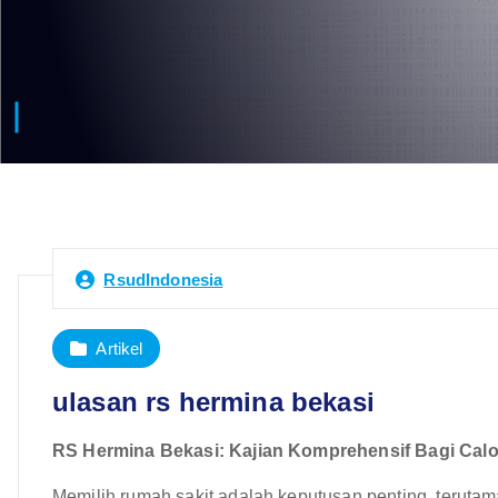
RsudIndonesia
Artikel
ulasan rs hermina bekasi
RS Hermina Bekasi: Kajian Komprehensif Bagi Cal
Memilih rumah sakit adalah keputusan penting, terutama