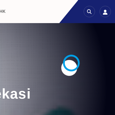
 HK
ekasi