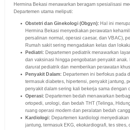
Hermina Bekasi menawarkan beragam spesialisasi med
Departemen utama meliputi:
Obstetri dan Ginekologi (Obgyn):
Hal ini merupa
Hermina Bekasi menyediakan perawatan kehamila
persalinan normal, operasi caesar, dan VBAC), p
Rumah sakit sering mengadakan kelas dan lokakar
Pediatri:
Departemen pediatrik menawarkan layana
dan vaksinasi hingga pengobatan penyakit anak. 
darurat pediatrik dan memberikan perawatan khusu
Penyakit Dalam:
Departemen ini berfokus pada d
termasuk diabetes, hipertensi, penyakit jantung, 
penyakit dalam sering kali bekerja sama dengan 
Operasi:
Departemen bedah menawarkan berbaga
ortopedi, urologi, dan bedah THT (Telinga, Hidun
ruang operasi modern dan peralatan bedah cangg
Kardiologi:
Departemen kardiologi menyediakan l
jantung, termasuk EKG, ekokardiografi, tes stres, 