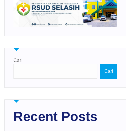
Cari
Cari
Recent Posts