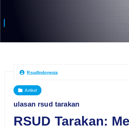
RsudIndonesia
Artikel
ulasan rsud tarakan
RSUD Tarakan: Me