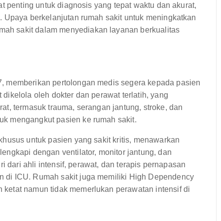
t penting untuk diagnosis yang tepat waktu dan akurat,
. Upaya berkelanjutan rumah sakit untuk meningkatkan
ah sakit dalam menyediakan layanan berkualitas
7, memberikan pertolongan medis segera kepada pasien
ikelola oleh dokter dan perawat terlatih, yang
t, termasuk trauma, serangan jantung, stroke, dan
uk mengangkut pasien ke rumah sakit.
khusus untuk pasien yang sakit kritis, menawarkan
ngkapi dengan ventilator, monitor jantung, dan
i dari ahli intensif, perawat, dan terapis pernapasan
 di ICU. Rumah sakit juga memiliki High Dependency
ketat namun tidak memerlukan perawatan intensif di