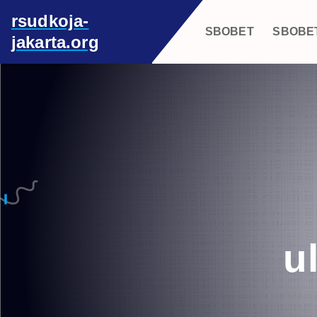
S
rsudkoja-
k
SBOBET
SBOBE
jakarta.org
i
p
t
o
c
o
n
t
e
n
t
u