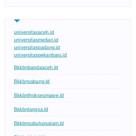
universitasaceh.id
universitasmedan.id
universitaspadang.id
universitaspekanbaru.id
Bkkbnbandaaceh.id
Bkkbnsabang.id
Bkkbnlhokseumawe.id
Bkkbnlangsa.id
Bkkbnsubulussalam.id