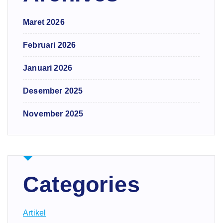
Maret 2026
Februari 2026
Januari 2026
Desember 2025
November 2025
Categories
Artikel